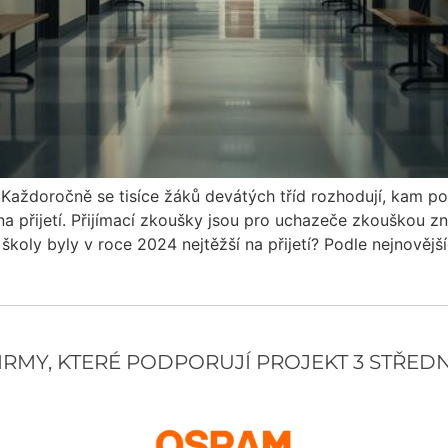
 Každoročně se tisíce žáků devátých tříd rozhodují, kam po
na přijetí. Přijímací zkoušky jsou pro uchazeče zkouškou zn
í školy byly v roce 2024 nejtěžší na přijetí? Podle nejnovější
IRMY, KTERÉ PODPORUJÍ PROJEKT 3 STŘED