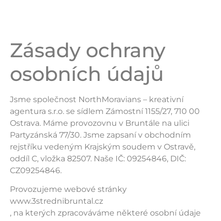
Zásady ochrany
osobních údajů
Jsme společnost NorthMoravians – kreativní
agentura s.r.o. se sídlem Zámostní 1155/27, 710 00
Ostrava. Máme provozovnu v Bruntále na ulici
Partyzánská 77/30. Jsme zapsaní v obchodním
rejstříku vedeným Krajským soudem v Ostravě,
oddíl C, vložka 82507. Naše IČ: 09254846, DIČ:
CZ09254846.
Provozujeme webové stránky
www.3strednibruntal.cz
, na kterých zpracováváme některé osobní údaje