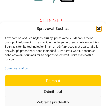
Spravovat Souhlas
Abychom poskytli co nejlepší služby, používáme k ukládání a/nebo
přístupu k informacím o zařízení, technologie jako jsou soubory cookies.
Souhlas s těmito technologiemi nám umožní zpracovávat údaje, jako je
chování při procházení nebo jedinečná ID na tomto webu. Nesouhlas
nebo odvolání souhlasu může nepříznivě ovlivnit určité vlastnosti a
funkce.
Spravovat služby
Přijmout
Odmítnout
Partyzánská 77/30
792 01 Bruntál
IČO: 09254846
DIČ: CZ09254846
Zobrazit předvolby